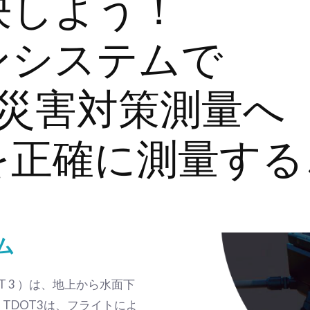
決しよう！
ンシステムで
タ災害対策測量へ
を正確に測量する
ム
 3 ）は、地上から水面下
TDOT3は、フライトによ