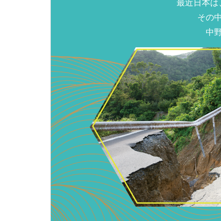
最近日本は
その
中