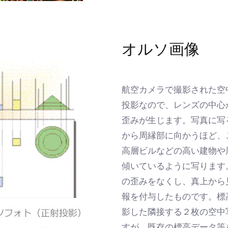
オルソ画像
航空カメラで撮影された空
投影なので、レンズの中心
歪みが生じます。写真に写
から周縁部に向かうほど、
高層ビルなどの高い建物や
傾いているように写ります
の歪みをなくし、真上から
報を付与したものです。標
影した隣接する２枚の空中
すが、既存の標高データ等